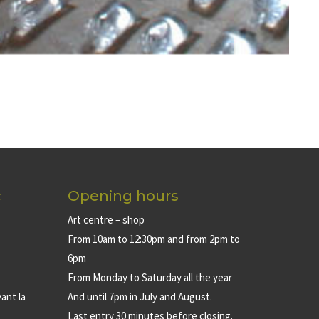
c
Opening hours
Art centre – shop
From 10am to 12:30pm and from 2pm to
6pm
From Monday to Saturday all the year
ant la
And until 7pm in July and August.
Last entry 30 minutes before closing.