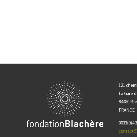
121 chem
La Gare 
84480 Bo
FRANCE
0033(0)4 3
contact@