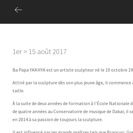
1er > 15 août 2017
Ba Papa YAKHYA est un artiste sculpteur né le 10 octobre 19
Attiré par la sculpture dès son plus jeune âge, il commence à
taille.
À la suite de deux années de formation à l’École Nationale 
de quatre années au Conservatoire de musique de Dakar, il 
en 2014 à sa passion de toujours la sculpture.
Il est influencé par les grands maîtres tels que Brancusi, G