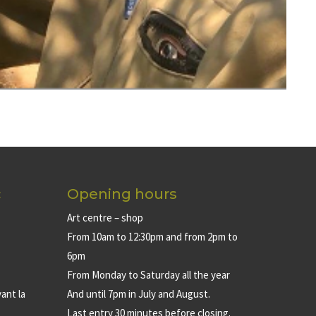
c
Opening hours
Art centre – shop
From 10am to 12:30pm and from 2pm to
6pm
From Monday to Saturday all the year
ant la
And until 7pm in July and August.
Last entry 30 minutes before closing.