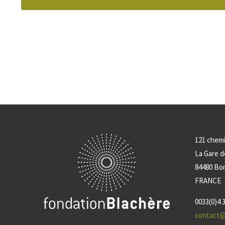
121 chem
La Gare 
84480 Bo
FRANCE
0033(0)4 3
contact@