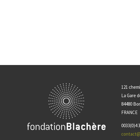
121 chem
La Gare 
84480 Bo
FRANCE
0033(0)4 3
contact@