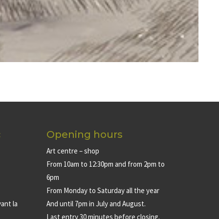
c
Opening hours
Art centre – shop
From 10am to 12:30pm and from 2pm to
6pm
From Monday to Saturday all the year
ant la
And until 7pm in July and August.
Last entry 30 minutes before closing.