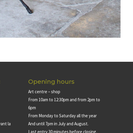
c
Opening hours
Art centre – shop
From 10am to 12:30pm and from 2pm to
6pm
From Monday to Saturday all the year
ant la
And until 7pm in July and August.
Last entry 30 minutes before closing.