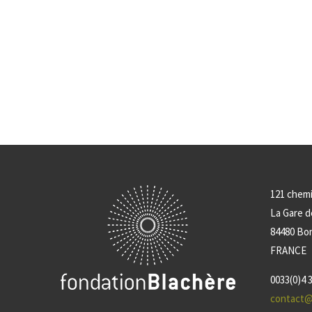
121 chem
La Gare 
84480 Bo
FRANCE
0033(0)4 3
contact@