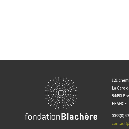
121 chem
La Gare 
84480 Bo
FRANCE
0033(0)4 3
contact@