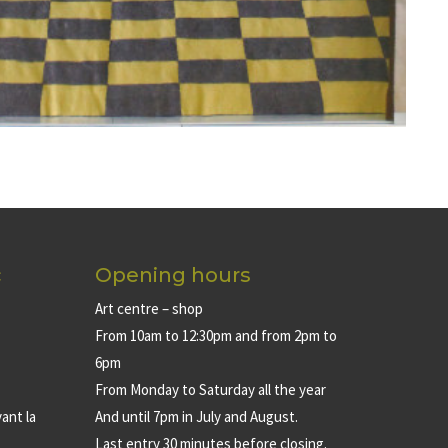
c
Opening hours
Art centre – shop
From 10am to 12:30pm and from 2pm to
6pm
From Monday to Saturday all the year
ant la
And until 7pm in July and August.
Last entry 30 minutes before closing.